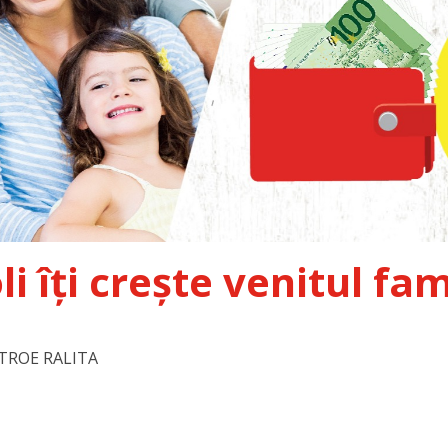
li îți crește venitul fami
 STROE RALITA